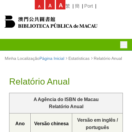
A
A
繁
|
簡
|
Port
|
A
Minha Localização
Página Inicial
Estatísticas
Relatório Anual
Relatório Anual
A Agência do ISBN de Macau
Relatório Anual
Versão em inglês /
Ano
Versão chinesa
português