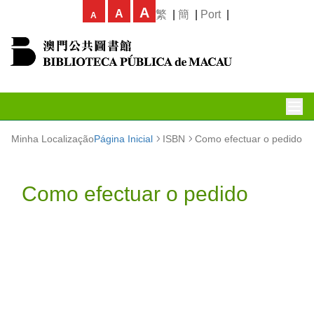
A
A
繁
|
簡
|
Port
|
A
Minha Localização
Página Inicial
ISBN
Como efectuar o pedido
Como efectuar o pedido