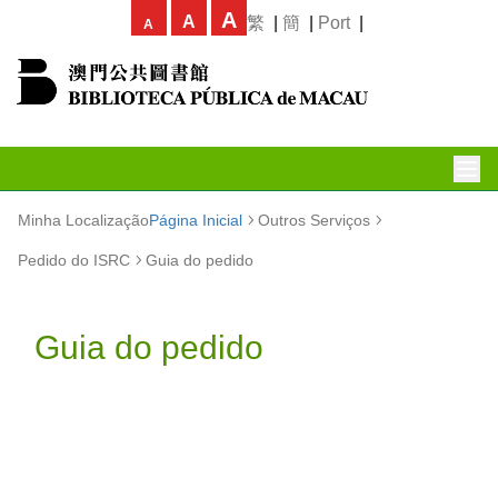
A
A
繁
|
簡
|
Port
|
A
Minha Localização
Página Inicial
Outros Serviços
Pedido do ISRC
Guia do pedido
Guia do pedido