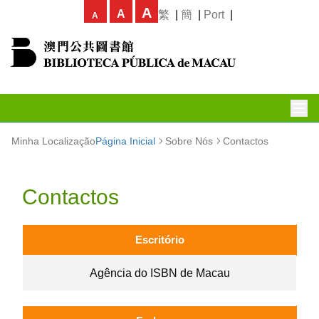
A
A
繁
|
簡
|
Port
|
A
Minha Localização
Página Inicial
Sobre Nós
Contactos
Contactos
Escritório
Agência do ISBN de Macau