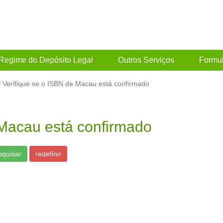
Regime do Depósito Legal
Outros Serviços
Formul
Verifique se o ISBN de Macau está confirmado
 Macau está confirmado
squisar
redefinir