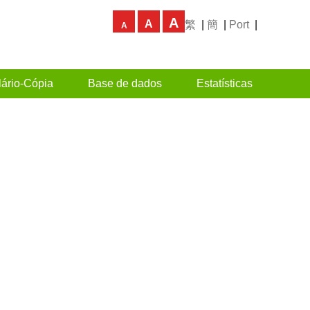
A
A
繁
|
簡
|
Port
|
A
ário-Cópia
Base de dados
Estatísticas