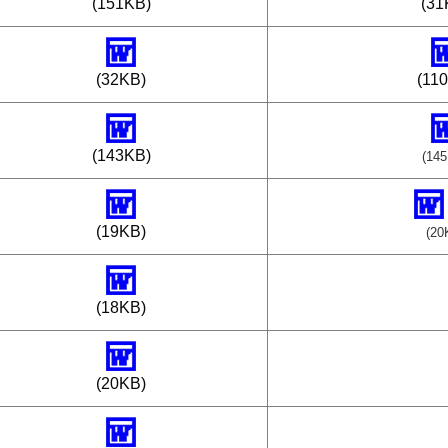
(151KB)
(31
(32KB)
(11
(143KB)
(14
(19KB)
(20
(18KB)
(20KB)