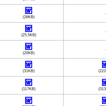
-
(28KB)
-
(25.5KB)
-
(20KB)
(31KB)
(22
(117KB)
(31