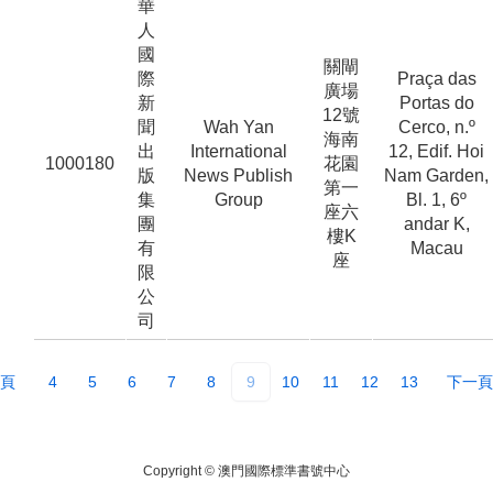
華
人
國
關閘
際
Praça das
廣場
新
Portas do
12號
聞
Wah Yan
Cerco, n.º
海南
出
International
12, Edif. Hoi
1000180
花園
版
News Publish
Nam Garden,
第一
集
Group
Bl. 1, 6º
座六
團
andar K,
樓K
有
Macau
座
限
公
司
頁
4
5
6
7
8
9
10
11
12
13
下一頁
Copyright ©
澳門國際標準書號中心