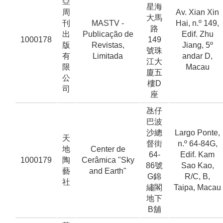
亞
星海
周
Av. Xian Xin
大馬
刊
MASTV -
Hai, n.º 149,
路
出
Publicação de
Edif. Zhu
1000178
149
版
Revistas,
Jiang, 5º
號珠
有
Limitada
andar D,
江大
限
Macau
廈五
公
樓D
司
座
氹仔
巴波
沙總
Largo Ponte,
天
督街
n.º 64-84G,
地
Center de
64-
Edif. Kam
1000179
陶
Cerâmica "Sky
86號
Sao Kao,
藝
and Earth"
G錦
R/C, B,
社
繡閣
Taipa, Macau
地下
B舖