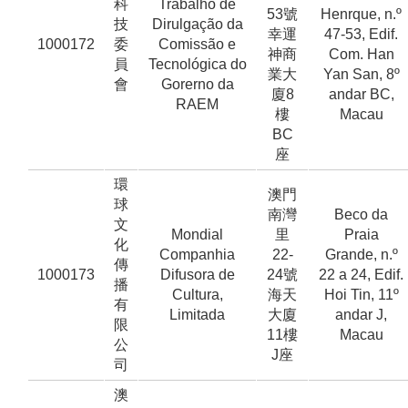
科
Trabalho de
53號
Henrque, n.º
技
Dirulgação da
幸運
47-53, Edif.
1000172
委
Comissão e
神商
Com. Han
員
Tecnológica do
業大
Yan San, 8º
會
Gorerno da
廈8
andar BC,
RAEM
樓
Macau
BC
座
環
澳門
球
南灣
Beco da
文
Mondial
里
Praia
化
Companhia
22-
Grande, n.º
傳
1000173
Difusora de
24號
22 a 24, Edif.
播
Cultura,
海天
Hoi Tin, 11º
有
Limitada
大廈
andar J,
限
11樓
Macau
公
J座
司
澳