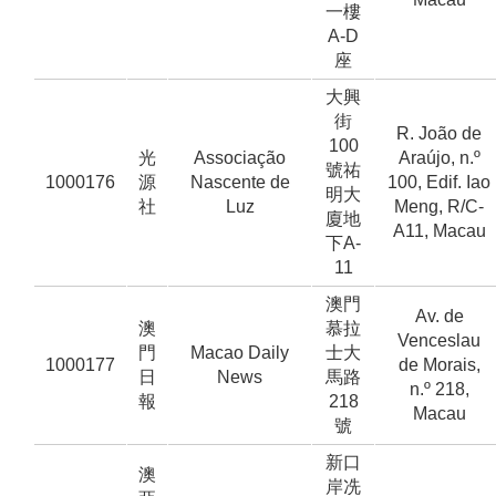
一樓
A-D
座
大興
街
R. João de
100
光
Associação
Araújo, n.º
號祐
1000176
源
Nascente de
100, Edif. Iao
明大
社
Luz
Meng, R/C-
廈地
A11, Macau
下A-
11
澳門
Av. de
澳
慕拉
Venceslau
門
Macao Daily
士大
1000177
de Morais,
日
News
馬路
n.º 218,
報
218
Macau
號
新口
澳
岸冼