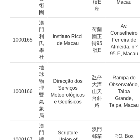
樓E
Macau
術
座
團
澳
Av.
門
荷蘭
Conselheiro
利
Instituto Ricci
園正
1000165
Ferreira de
氏
de Macau
街95
Almeida, n.º
學
號E
95-E, Macau
社
地
球
氹仔
Rampa do
物
Direcção dos
大潭
Observatório,
理
Serviços
1000166
山天
Taipa
暨
Meteorológicos
台斜
Grande,
氣
e Geofísicos
路
Taipa, Macau
象
局
澳
澳門
門
Scripture
郵箱
P.O. Box
1000167
讀
Union of