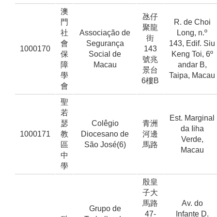
澳
氹仔
門
R. de Choi
聚龍
社
Associação de
Long, n.º
街
會
Segurança
143, Edif. Siu
1000170
143
保
Social de
Keng Toi, 6º
號兆
障
Macau
andar B,
景台
學
Taipa, Macau
6樓B
會
聖
若
Est. Marginal
瑟
Colêgio
青洲
da Iiha
1000171
教
Diocesano de
河邊
Verde,
區
São José(6)
馬路
Macau
中
學
殷皇
子大
馬路
Av. do
Grupo de
47-
Infante D.