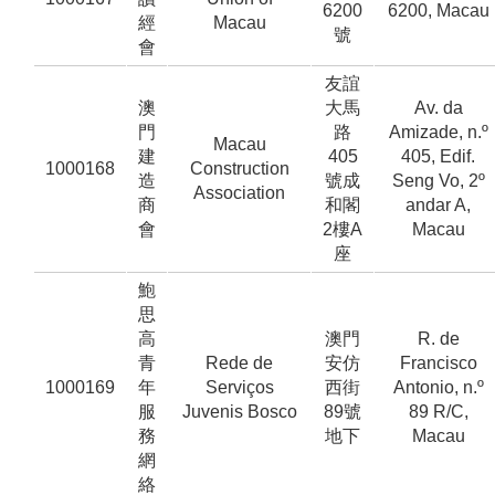
6200
6200, Macau
經
Macau
號
會
友誼
澳
大馬
Av. da
門
路
Amizade, n.º
Macau
建
405
405, Edif.
1000168
Construction
造
號成
Seng Vo, 2º
Association
商
和閣
andar A,
會
2樓A
Macau
座
鮑
思
高
澳門
R. de
青
Rede de
安仿
Francisco
1000169
年
Serviços
西街
Antonio, n.º
服
Juvenis Bosco
89號
89 R/C,
務
地下
Macau
網
絡