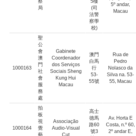
察
5樓
5º andar,
局
(司
Macau
法警
察學
校)
聖
公
會
Gabinete
澳門
Rua de
澳
Coordenador
白馬
Pedro
門
dos Serviços
1000163
行
Nolasco da
社
Sociais Sheng
53-
Silva na. 53-
會
Kung Hui
55號
55, Macau
服
Macau
務
處
拍
高士
板
德馬
Av. Horta E
視
Associação
路60
Costa, n.º 60,
1000164
覺
Audio-Visual
號3
2º andar E,
藝
Cut