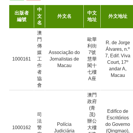
中
出版者
中文
文
外文名
外文地址
編號
地址
名
澳
門
歐華
R. de Jorge
傳
利街
Álvares, n.º
媒
Associação do
7號
7, Edif. Viva
1000161
工
Jornalistas de
慧華
Court, 17º
作
Macau
閣十
andar A,
者
七樓
Macau
協
A座
會
澳門
政府
(青
Edifíco de
司
茂)
Escritórios
法
辦公
Polícia
do Governo
1000162
警
大樓
Judiciária
(Qingmao),