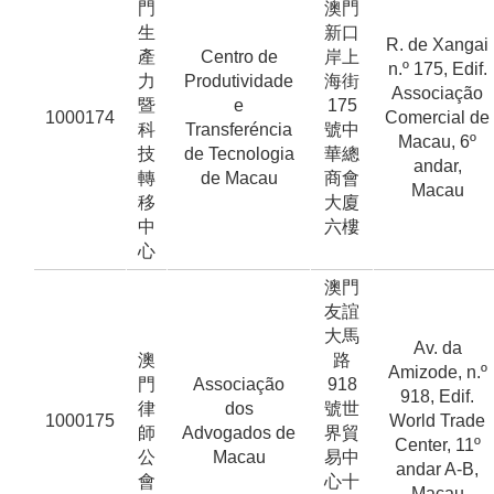
門
澳門
生
新口
R. de Xangai
產
Centro de
岸上
n.º 175, Edif.
力
Produtividade
海街
Associação
暨
e
175
1000174
Comercial de
科
Transferéncia
號中
Macau, 6º
技
de Tecnologia
華總
andar,
轉
de Macau
商會
Macau
移
大廈
中
六樓
心
澳門
友誼
大馬
Av. da
澳
路
Amizode, n.º
門
Associação
918
918, Edif.
律
dos
號世
1000175
World Trade
師
Advogados de
界貿
Center, 11º
公
Macau
易中
andar A-B,
會
心十
Macau