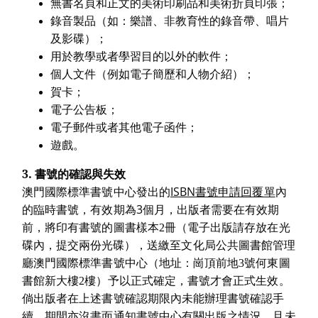
無書名頁和正文的美術印刷品和美術折頁印張；
錄音製品（如：樂譜、非教育性的錄音帶、唱片
及影碟）；
用於教學或者學習目的以外的軟件；
個人文件（例如電子簡歷和人物介紹）；
賀卡；
電子公告板；
電子郵件或者其他電子函件；
遊戲。
3.
書號的確認與失效
ISBN
澳門國際標準書號中心發出的
書號申請回覆單
內
3
的臨時書號，有效期為
個月，出版者需要在有效期
前，將印有書號的圖書樣本2冊（電子出版請存放在光
碟內
，提交兩份光碟
），送繳至文化局公共圖書館管理
廳澳門國際標準書號中心（地址：崗頂前地3號何東圖
書館新大樓2樓）予以正式確定，書號才會正式生效。
倘出版者在上述書號確認期限內未能辦理書號確認手
續，期間亦沒書面通知書號中心有關出版之情況，且未