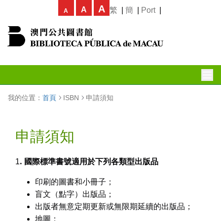
A
A
繁
|
簡
|
Port
|
A
我的位置：
首頁
ISBN
申請須知
申請須知
.
國際標準書號適用於下列各類型出版品
1
印刷的圖書和小冊子；
盲文（點字）出版品；
出版者無意定期更新或無限期延續的出版品；
地圖；