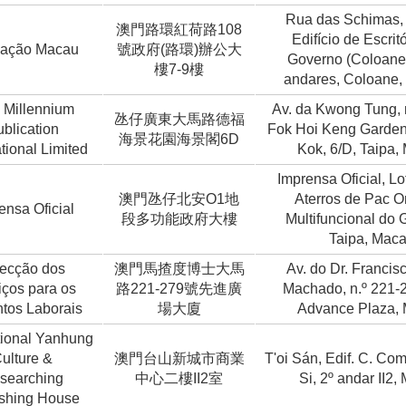
Rua das Schimas,
澳門路環紅荷路108
Edifício de Escrit
ação Macau
號政府(路環)辦公大
Governo (Coloane),
樓7-9樓
andares, Coloane
Millennium
Av. da Kwong Tung, n
氹仔廣東大馬路德福
blication
Fok Hoi Keng Garden
海景花園海景閣6D
ational Limited
Kok, 6/D, Taipa,
Imprensa Oficial, L
澳門氹仔北安O1地
Aterros de Pac On
ensa Oficial
段多功能政府大樓
Multifuncional do 
Taipa, Mac
recção dos
澳門馬揸度博士大馬
Av. do Dr. Francis
iços para os
路221-279號先進廣
Machado, n.º 221-2
tos Laborais
場大廈
Advance Plaza,
tional Yanhung
ulture &
澳門台山新城市商業
T'oi Sán, Edif. C. Co
searching
中心二樓II2室
Si, 2º andar II2
ishing House