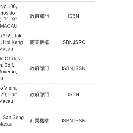
 No.108,
órios do
政府部門
ISBN
 7º - 9º
, MACAU
.º 59, Tak
, Hoi Keng
商業機構
ISBN,ISRC
 Macau
ote O1 dos
, Edif,
政府部門
ISBN,ISSN
Governo,
au
co Vieira
79, Edif.
政府部門
ISBN
 Macau
m. San Seng
商業機構
ISBN,ISSN
, Macau