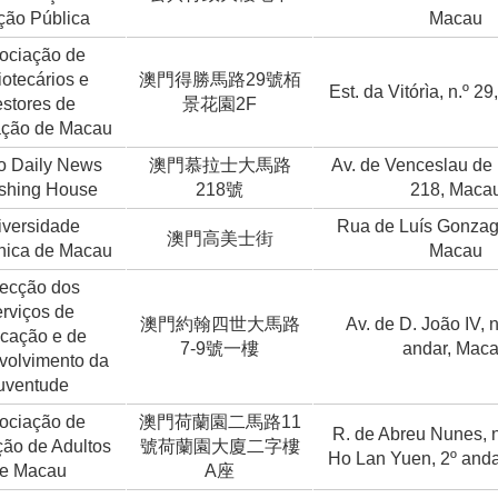
ção Pública
Macau
ociação de
iotecários e
澳門得勝馬路29號栢
Est. da Vitórìa, n.º 2
stores de
景花園2F
ação de Macau
 Daily News
澳門慕拉士大馬路
Av. de Venceslau de 
ishing House
218號
218, Maca
iversidade
Rua de Luís Gonza
澳門高美士街
cnica de Macau
Macau
recção dos
rviços de
澳門約翰四世大馬路
Av. de D. João IV, n
cação e de
7-9號一樓
andar, Mac
volvimento da
uventude
ociação de
澳門荷蘭園二馬路11
R. de Abreu Nunes, n.
ão de Adultos
號荷蘭園大廈二字樓
Ho Lan Yuen, 2º and
e Macau
A座