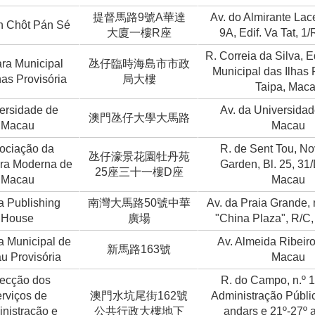
提督馬路9號A華達
Av. do Almirante Lace
 Chôt Pán Sé
大廈一樓R座
9A, Edif. Va Tat, 1
R. Correia da Silva, 
ra Municipal
氹仔臨時海島市市政
Municipal das Ilhas 
has Provisória
局大樓
Taipa, Mac
ersidade de
Av. da Universidad
澳門氹仔大學大馬路
Macau
Macau
ociação da
R. de Sent Tou, No
氹仔濠景花園牡丹苑
ura Moderna de
Garden, Bl. 25, 31/
25座三十一樓D座
Macau
Macau
a Publishing
南灣大馬路50號中華
Av. da Praia Grande, n
House
廣場
"China Plaza", R/C,
 Municipal de
Av. Almeida Ribeiro
新馬路163號
u Provisória
Macau
recção dos
R. do Campo, n.º 1
rviços de
澳門水坑尾街162號
Administração Públic
nistração e
公共行政大樓地下
andars e 21º-27º 