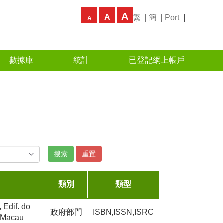
A
A
繁
|
簡
|
Port
|
A
數據庫
統計
已登記網上帳戶
搜索
重置
類別
類型
 Edif. do
政府部門
ISBN,ISSN,ISRC
, Macau