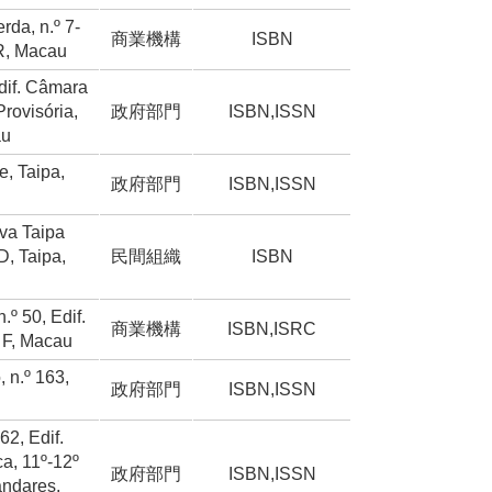
rda, n.º 7-
商業機構
ISBN
/R, Macau
Edif. Câmara
Provisória,
政府部門
ISBN,ISSN
au
e, Taipa,
政府部門
ISBN,ISSN
va Taipa
D, Taipa,
民間組織
ISBN
.º 50, Edif.
商業機構
ISBN,ISRC
 F, Macau
, n.º 163,
政府部門
ISBN,ISSN
62, Edif.
a, 11º-12º
政府部門
ISBN,ISSN
andares,